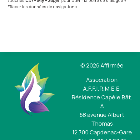
touches
Ctrl + Maj + Suppr
pour ouvrir la boîte de dialogue «
Effacer les données de navigation »
© 2026 Affirmée
Association
A.F.F.I.R.M.E.E.
Résidence Capèle Bât.
A
68 avenue Albert
Thomas
12 700 Capdenac-Gare